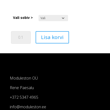
Vali sobiv >
Poorne
Lisa korvi
EPDM
kumm
kattega
kogus
Moduleston OÜ
Rene Paesalu
+372 5347 4965
info@moduleston.ee