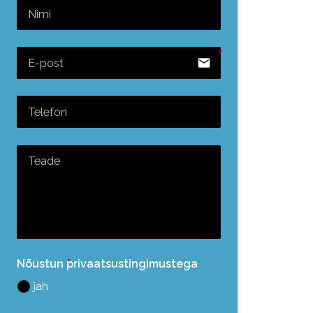
email
Nõustun
privaatsustingimustega
jah