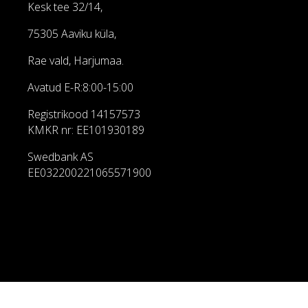
Kesk tee 32/14,
75305 Aaviku küla,
Rae vald, Harjumaa.
Avatud E-R:8:00-15:00
Registrikood 14157573
KMKR nr: EE101930189
Swedbank AS
EE032200221065571900