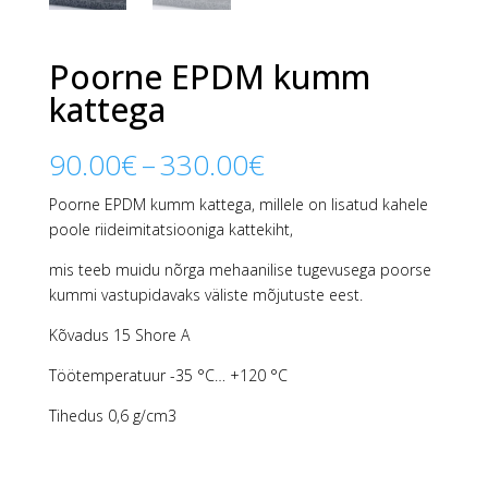
Poorne EPDM kumm
kattega
Hinnavahemik:
90.00
€
–
330.00
€
90.00€
Poorne EPDM kumm kattega, millele on lisatud kahele
kuni
poole riideimitatsiooniga kattekiht,
330.00€
mis teeb muidu nõrga mehaanilise tugevusega poorse
kummi vastupidavaks väliste mõjutuste eest.
Kõvadus 15 Shore A
Töötemperatuur -35 °C… +120 °C
Tihedus 0,6 g/cm3